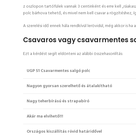
z oszlopon tartófülek vannak 3 centinként és erre kell „ráaka
polc bárhova tehető, és mivel nem kell csavar a rögzítéshez, í
A szerelési idő ennek hála rendkívül lerövidül, még akkor is h
Csavaros vagy csavarmentes sa
Ezt a kérdést segít eldönteni az alábbi összehasonlítás:
UGP S1 Csavarmentes salgó polc
Nagyon gyorsan szerelhető és átalakítható
Nagy teherbírású és strapabíró
Akár ma elvihető!!!
Országos kiszállítás rövid határidővel