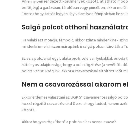
Amennyiben rendezett körülmények között, átlátható módon sz
befőtjéig) a garázsban, tárolóban vagy pincében, akkor merül 
Fontos hogy tartós legyen, így valamilyen fémpolcban kezdün
Salgó polcot otthoni használatr
Ha valaki azt mondja: fémpolc, akkor szinte mindenkinek szin
mindenki ismeri, hiszen már apáink is salgó polcon tárolták a
Ez az a polc, ahol egy L alakú profil tele van lyukakkal, és od
hátrányos tulajdonsága, hogy a polc rögzítése (a nevéből adó
polcra van szükségünk, akkor a csavarozással eltöltött időt mi
Nem a csavarozással akarom elt
Ekkor érdemes választani az UGP S1 csavarmentes salgó polc
hozzá rögzítő csavart és rakd össze ahogy tudod, hanem azért
között.
Akkor hogyan rögzíthető a polc ha nincs benne csavar?