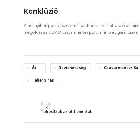
Konklúzió
Amennyiben polcot szeretnél otthoni használatra, akkor mind 
megoldás az UGP S1 csavarmentes polc, amit 5 év garanciával 
Ár
Bővíthetőség
Csavarmentes Sal
Teherbírás
Újabb
Téliesítsük az otthonunkat