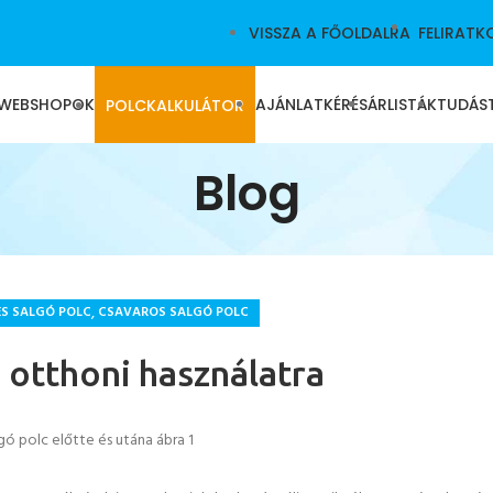
VISSZA A FŐOLDALRA
FELIRATK
WEBSHOPOK
AJÁNLATKÉRÉS
ÁRLISTÁK
TUDÁS
POLCKALKULÁTOR
Blog
,
S SALGÓ POLC
CSAVAROS SALGÓ POLC
 otthoni használatra