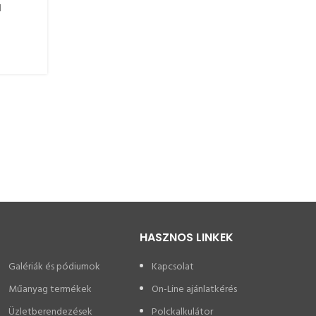
l
tagjai, azonban a modern technológia fejlődéséve
csavarmentes salgó polc...
BŐVEBBEN
HASZNOS LINKEK
Galériák és pódiumok
Kapcsolat
Műanyag termékek
On-Line ajánlatkérés
Üzletberendezések
Polckalkulátor