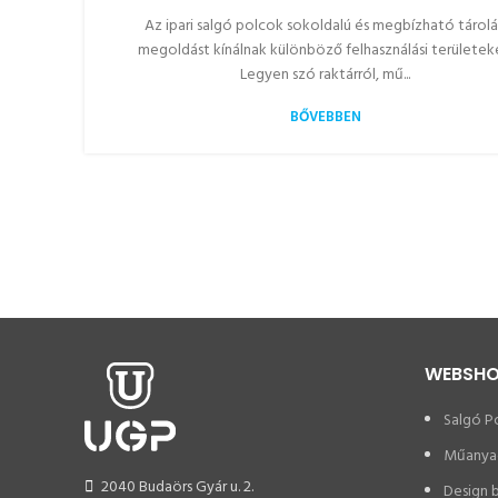
Az ipari salgó polcok sokoldalú és megbízható tárolá
megoldást kínálnak különböző felhasználási területek
Legyen szó raktárról, mű...
BŐVEBBEN
WEBSH
Salgó P
Műanya
2040 Budaörs Gyár u. 2.
Design 