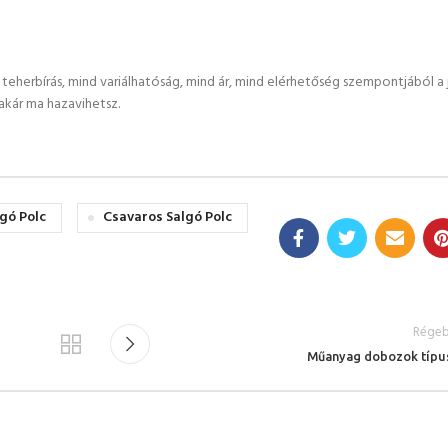
teherbírás, mind variálhatóság, mind ár, mind elérhetőség szempontjából a
akár ma hazavihetsz.
gó Polc
Csavaros Salgó Polc
Régeb
Műanyag dobozok típu