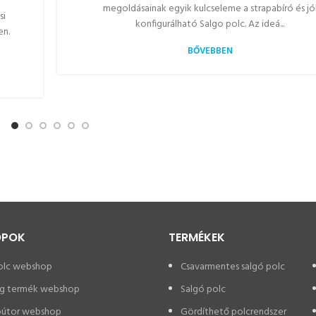
megoldásainak egyik kulcseleme a strapabíró és jó
si
konfigurálható Salgo polc. Az ideá...
en.
BŐVEBBEN
OPOK
TERMÉKEK
olc webshop
Csavarmentes salgó polc
g termék webshop
Salgó polc
bútor webshop
Gördíthető polcrendszer