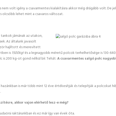
nem volt igény a csavarmentes kialakításra akkor még drágább volt. De je
s olcsóbb lehet mint a csavaros változat.
 tankok járnának az utakon,
ek. Az általunk javasolt
ör hajlított és merevített
etben is
1500kg!
és a legnagyobb méretű polcok terhelhetősége is 130-640
 is 200 kg-ot gond nélkül bír. Tehát:
A csavarmentes salgó polc nagyob
 hazánkban is már több mint 12 éve értékesítjük és telepítjük a polcokat h
.
zítésre, akkor vajon elérhető lesz-e még?
budaörsi raktárunkban és ez már így van évek óta.