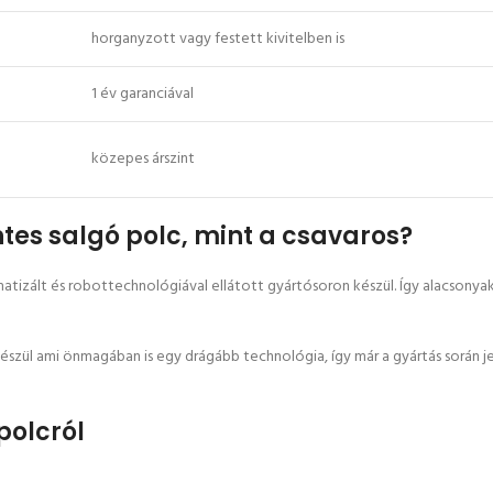
horganyzott vagy festett kivitelben is
1 év garanciával
közepes árszint
es salgó polc, mint a csavaros?
izált és robottechnológiával ellátott gyártósoron készül. Így alacsonyak 
észül ami önmagában is egy drágább technológia, így már a gyártás során j
polcról