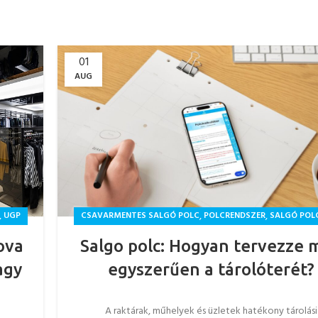
01
AUG
,
,
,
UGP
CSAVARMENTES SALGÓ POLC
POLCRENDSZER
SALGÓ POL
ova
Salgo polc: Hogyan tervezze 
agy
egyszerűen a tárolóterét?
A raktárak, műhelyek és üzletek hatékony tárolási