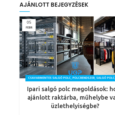
AJÁNLOTT BEJEGYZÉSEK
05
FEBR
,
,
CSAVARMENTES SALGÓ POLC
POLCRENDSZER
SALGÓ POLC
Ipari salgó polc megoldások: h
ajánlott raktárba, műhelybe v
üzlethelyiségbe?