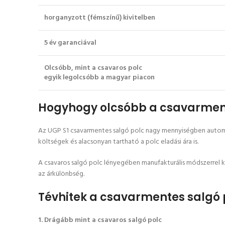
horganyzott (fémszínű) kivitelben
5 év garanciával
Olcsóbb, mint a csavaros polc
egyik legolcsóbb a magyar piacon
Hogyhogy olcsóbb a csavarment
Az UGP S1 csavarmentes salgó polc nagy mennyiségben automat
költségek és alacsonyan tartható a polc eladási ára is.
A csavaros salgó polc lényegében manufakturális módszerrel k
az árkülönbség.
Tévhitek a csavarmentes salgó 
1. Drágább mint a csavaros salgó polc