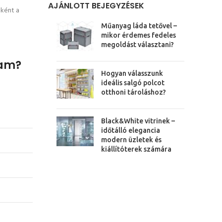
AJÁNLOTT BEJEGYZÉSEK
nként a
Műanyag láda tetővel –
mikor érdemes fedeles
megoldást választani?
zam?
Hogyan válasszunk
ideális salgó polcot
otthoni tároláshoz?
Black&White vitrinek –
időtálló elegancia
modern üzletek és
kiállítóterek számára