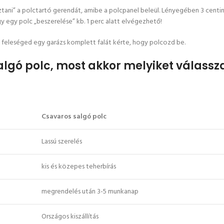
sztani” a polctartó gerendát, amibe a polcpanel beleül. Lényegében 3 centi
gy egy polc „beszerelése” kb. 1 perc alatt elvégezhető!
a a feleséged egy garázs komplett falát kérte, hogy polcozd be.
lgó polc, most akkor melyiket válass
Csavaros salgó polc
Lassú szerelés
kis és közepes teherbírás
megrendelés után 3-5 munkanap
Országos kiszállítás