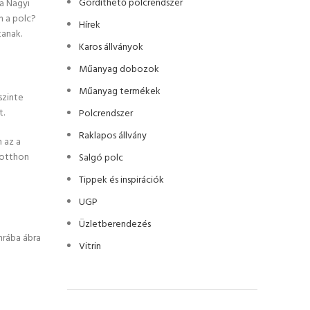
Gördíthető polcrendszer
a Nagyi
n a polc?
Hírek
tanak.
Karos állványok
Műanyag dobozok
Műanyag termékek
szinte
t.
Polcrendszer
Raklapos állvány
n az a
 otthon
Salgó polc
Tippek és inspirációk
UGP
Üzletberendezés
Vitrin