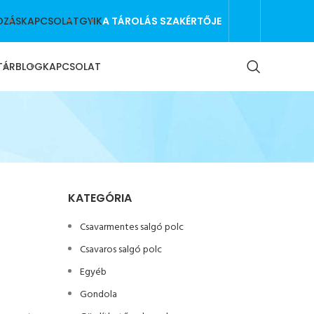
A TÁROLÁS SZAKÉRTŐJE
OZÁS
KAPCSOLAT
GYIK
TÁR
BLOG
KAPCSOLAT
KATEGÓRIA
Csavarmentes salgó polc
Csavaros salgó polc
Egyéb
Gondola