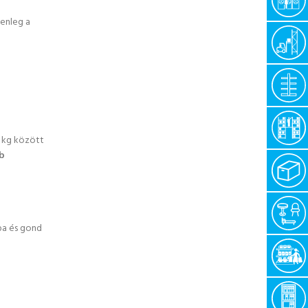
lenleg a
 kg között
b
iba és gond