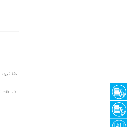
a gyártási
elentkezik