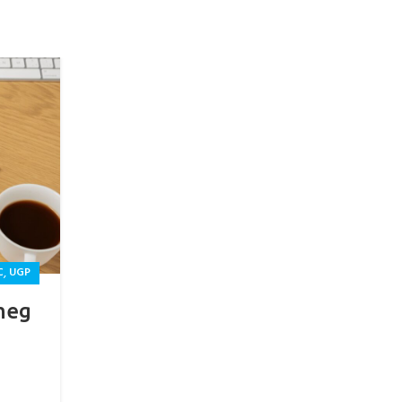
18
MÁRC
,
,
,
C
UGP
CSAVARMENTES SALGÓ POLC
POLCRENDSZER
SALGÓ PO
meg
Miért választják a szakember
csavarmentes salgó polcoka
A salgó polcok évtizedek óta a tárolási rendszerek o