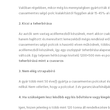
Valóban régebben, mikor még kis mennyiségben gyártották és 
csavarmentes salgó polc kialakítástól függően akár 15-45%-al i
2. Kicsi a teherbírása
Az autók sem vastag acéllemezből készülnek, mert akkor csak
hanem hajlított és merevített lemezekből mégis rendkívül erős
csavarmentes salgó polcok is hasonló elven működnek, többsz
acéllemezből készülnek, így
egy oszloppár teherbírása
alapes
változik. Egy teljesen hétköznapi kivitelű 1200×500 mm-es polc
teherbírású mint a csavaros
3. Nem elég strapabíró
A gyár több mint 50 éve(!) gyártja a csavarmentes polcokat és
nélkül. Nem véletlen, hogy a polcokat
5 év garanciával
kínáljuk
4. Ha szükségem lesz később egy kis bővítésre vagy kiegés
Igen, hiszen jelenleg is több mint 120 tonna áll rendelkezésre 