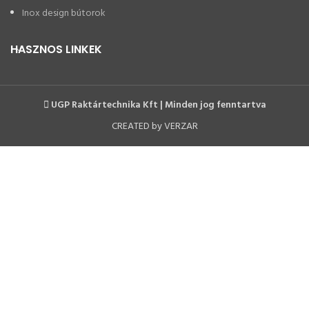
Inox design bútorok
HASZNOS LINKEK
UGP Raktártechnika Kft | Minden jog fenntartva
CREATED by VERZAR