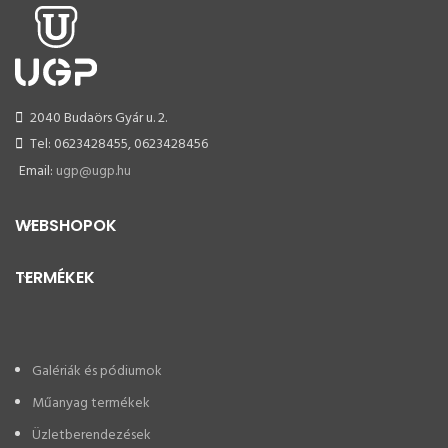
2040 Budaörs Gyár u. 2.
Tel: 0623428455, 0623428456
Email:
ugp@ugp.hu
WEBSHOPOK
TERMÉKEK
Galériák és pódiumok
Műanyag termékek
Üzletberendezések